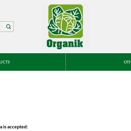
UCTS
OT
a is accepted: