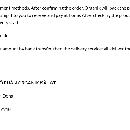
ent methods. After confirming the order, Organik will pack the pr
 ship it to you to receive and pay at home. After checking the pro
very staff.
nsfer
amount by bank transfer, then the delivery service will deliver th
 CỔ PHẦN ORGANIK ĐÀ LẠT
m Dong
27918