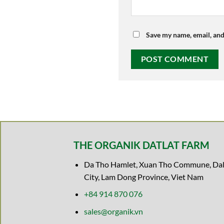
Save my name, email, and
THE ORGANIK DATLAT FARM
Da Tho Hamlet, Xuan Tho Commune, Dal
City, Lam Dong Province, Viet Nam
+84 914 870 076
sales@organik.vn